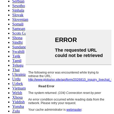
Serbian
Sesotho
Sinhala
Slovak
Slovenian
Somali
Samoan
Scots Gaelic
Shona
Sindhi
Sundanese
Swahili
Tajik
Tamil
Telugu
Thai
Ukrainian
Urdu
Uzbek
Vietnamese
Welsh
Xhosa
Yiddish
Yoruba
Zulu