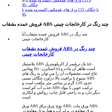
ورق های فومکس اکسترود شده با CO با چگالی
بالا
فروش عمده بشقاب ABS چند رنگ در کارخانجات چینی
فروش عمده بشقاب ABS چند رنگ در
کارخانجات چینی
پلاستیک ABS یک ترپلیمر از اکریلونیتریل (a) -
بوتادین (b) - استایرن (s) است.ظاهر آن مات و
عاج است.محصولات آن را می توان به رنگ های
متنوع با براقیت بالا درآورد.چگالی نسبی ABS
حدود 1.05 گرم بر سانتی متر مکعب است و
جذب آب کم است.ABS ترکیب خوبی با مواد
دیگر دارد و به راحتی قابل چاپ، روکش و آبکاری
است.
ورق ABS نوع: ورق براق ABS، ورق مات ABS،
ورق مقاوم در برابر آب و هوا، ورق مقاوم در