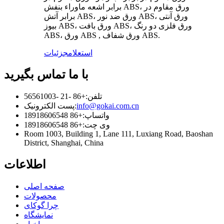
برابر اشعه ماوراء بنفش ABS، ورق مقاوم در
برابر آتش ABS، ورق ضد نور ABS، ورق آنتی
بیوز ABS، ورق بافت ABS، ورق فلزی دو رنگ
ABS، ورق ABS , ورق شفاف ABS.
استعلام
جزئیات
با ما تماس بگیرید
تلفن:
+86 -21 -56561003
info@gokai.com.cn
پست الکترونیک:
واتساپ:
+86 18918606548
وی چت:
+86 18918606548
Room 1003, Building 1, Lane 111, Luxiang Road, Baoshan
District, Shanghai, China
اطلاعات
صفحه اصلی
محصولات
چرا گوکای
نمایشگاه