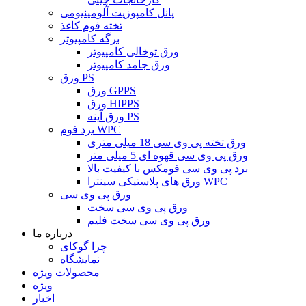
پانل کامپوزیت آلومینیومی
تخته فوم کاغذ
برگه کامپیوتر
ورق توخالی کامپیوتر
ورق جامد کامپیوتر
ورق PS
ورق GPPS
ورق HIPPS
ورق آینه PS
برد فوم WPC
ورق تخته پی وی سی 18 میلی متری
ورق پی وی سی قهوه ای 5 میلی متر
برد پی وی سی فومکس با کیفیت بالا
ورق های پلاستیکی سینترا WPC
ورق پی وی سی
ورق پی وی سی سخت
ورق پی وی سی سخت فلیم
درباره ما
چرا گوکای
نمایشگاه
محصولات ویژه
ویژه
اخبار