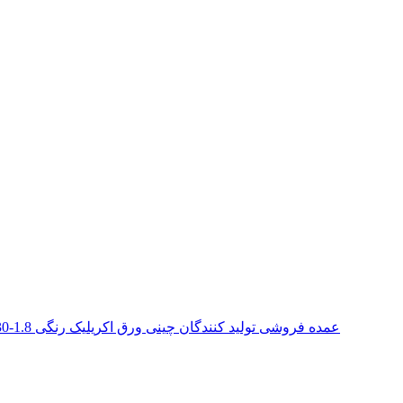
عمده فروشی تولید کنندگان چینی ورق اکریلیک رنگی 1.8-30 میلی متری برای تابلوی تابلوهای فضای باز