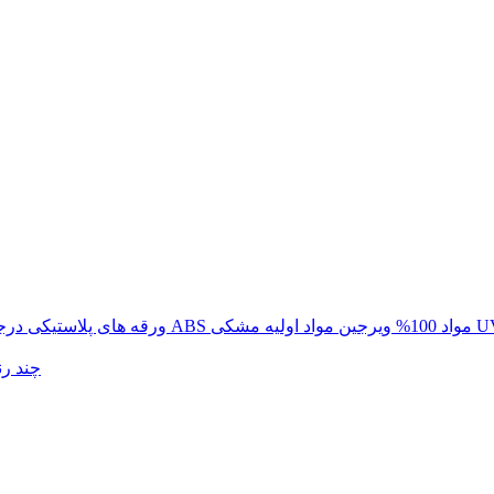
یی با درجه حرارت 0.35-7.5 میلی متری ABS مواد 100% ویرجین مواد اولیه مشکی UV
فروش عمده 