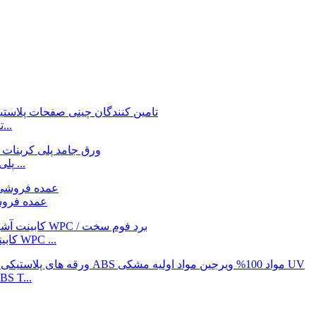
تامین کنندگان چینی عمده فروشی آلومینیوم با کیفیت بالا...
Gokai ارزان قیمت عمده فروشی 1-30mm PC / پلی کربنات ...
ورق آفتابگیر 2-20 میلی متری PC/پلی کربنات ai
کابینت آشپزخانه 20 میلی متری پی وی سی فوم صلب / فوم WPC ...
مواد 100% ویرجین مشکی Uv دارای