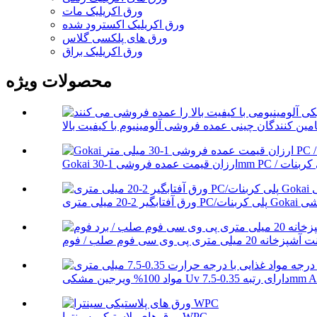
ورق اکریلیک مات
ورق اکریلیک اکسترود شده
ورق های پلکسی گلاس
ورق اکریلیک براق
محصولات ویژه
Gok عمده فروشی
 رتبه 0.35-7.5mm ABS T...
ورق های پلاستیکی سینترا WPC