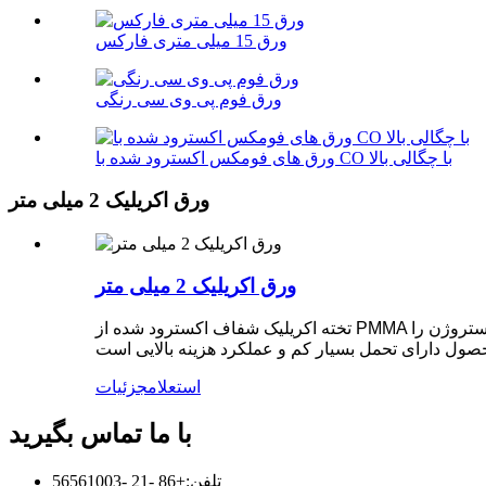
ورق 15 میلی متری فارکس
ورق فوم پی وی سی رنگی
ورق های فومکس اکسترود شده با CO با چگالی بالا
ورق اکریلیک 2 میلی متر
ورق اکریلیک 2 میلی متر
تخته اکریلیک شفاف اکسترود شده از PMMA پلاستیکی قالب گیری با کیفیت بالا از شرکت های معروف در داخل و خارج از کشور به عنوان ماده خام استفاده می کند و روش اکستروژن را
استعلام
جزئیات
با ما تماس بگیرید
تلفن:
+86 -21 -56561003