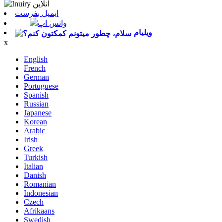
ایمیل بفرست
واتس اپ
ویلیام
x
English
French
German
Portuguese
Spanish
Russian
Japanese
Korean
Arabic
Irish
Greek
Turkish
Italian
Danish
Romanian
Indonesian
Czech
Afrikaans
Swedish