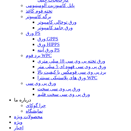
پانل کامپوزیت آلومینیومی
تخته فوم کاغذ
برگه کامپیوتر
ورق توخالی کامپیوتر
ورق جامد کامپیوتر
ورق PS
ورق GPPS
ورق HIPPS
ورق آینه PS
برد فوم WPC
ورق تخته پی وی سی 18 میلی متری
ورق پی وی سی قهوه ای 5 میلی متر
برد پی وی سی فومکس با کیفیت بالا
ورق های پلاستیکی سینترا WPC
ورق پی وی سی
ورق پی وی سی سخت
ورق پی وی سی سخت فلیم
درباره ما
چرا گوکای
نمایشگاه
محصولات ویژه
ویژه
اخبار