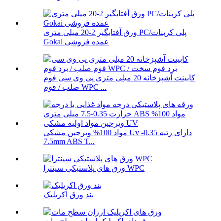
ورق آفتابگیر 2-20 میلی متری PC/پلی کربنات
Gokai عمده فروشی
کابینت آشپزخانه 20 میلی متری پی وی سی فوم
صلب / فوم WPC ...
مواد 100% ویرجین مشکی Uv دارای رتبه 0.35-
7.5mm ABS T...
ورق های پلاستیکی سینترا WPC
بند ورق اکریلیک