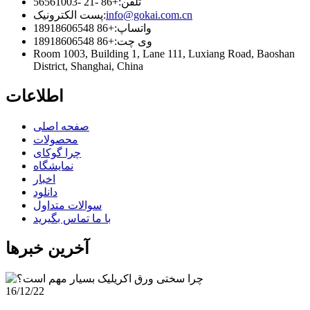
تلفن:
+86 -21 -56561003
info@gokai.com.cn
پست الکترونیک:
واتساپ:
+86 18918606548
وی چت:
+86 18918606548
Room 1003, Building 1, Lane 111, Luxiang Road, Baoshan
District, Shanghai, China
اطلاعات
صفحه اصلی
محصولات
چرا گوکای
نمایشگاه
اخبار
دانلود
سوالات متداول
با ما تماس بگیرید
آخرین خبرها
16/12/22