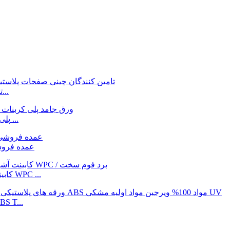
تامین کنندگان چینی عمده فروشی آلومینیوم با کیفیت بالا...
Gokai ارزان قیمت عمده فروشی 1-30mm PC / پلی کربنات ...
ورق آفتابگیر 2-20 میلی متری PC/پلی کربنات ai
کابینت آشپزخانه 20 میلی متری پی وی سی فوم صلب / فوم WPC ...
مواد 100% ویرجین مشکی Uv دارای