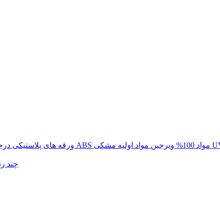
یی با درجه حرارت 0.35-7.5 میلی متری ABS مواد 100% ویرجین مواد اولیه مشکی UV
فروش عمده 