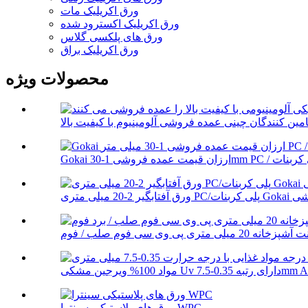
ورق اکریلیک مات
ورق اکریلیک اکسترود شده
ورق های پلکسی گلاس
ورق اکریلیک براق
محصولات ویژه
Gok عمده فروشی
 رتبه 0.35-7.5mm ABS T...
ورق های پلاستیکی سینترا WPC