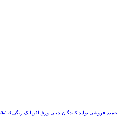
عمده فروشی تولید کنندگان چینی ورق اکریلیک رنگی 1.8-30 میلی متری برای تابلوی تابلوهای فضای باز