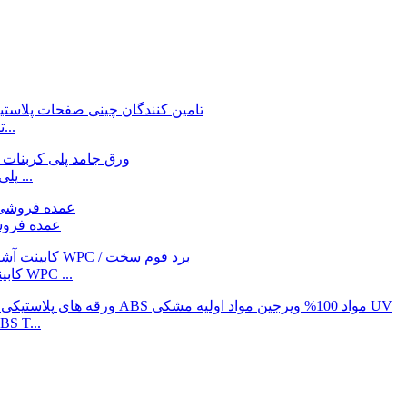
تامین کنندگان چینی عمده فروشی آلومینیوم با کیفیت بالا...
Gokai ارزان قیمت عمده فروشی 1-30mm PC / پلی کربنات ...
ورق آفتابگیر 2-20 میلی متری PC/پلی کربنات ai
کابینت آشپزخانه 20 میلی متری پی وی سی فوم صلب / فوم WPC ...
مواد 100% ویرجین مشکی Uv دارای