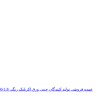
عمده فروشی تولید کنندگان چینی ورق اکریلیک رنگی 1.8-30 میلی متری برای تابلوی تابلوهای فضای باز