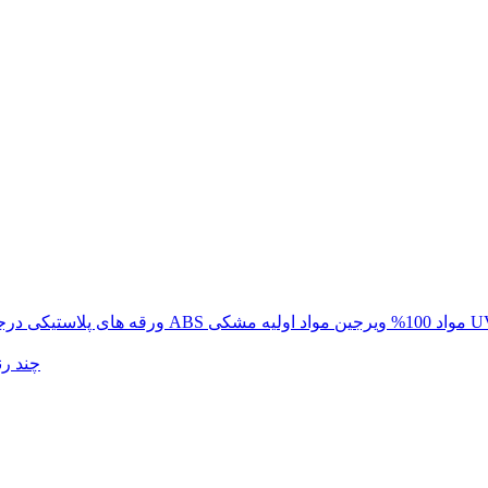
یی با درجه حرارت 0.35-7.5 میلی متری ABS مواد 100% ویرجین مواد اولیه مشکی UV
فروش عمده 