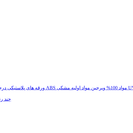
یی با درجه حرارت 0.35-7.5 میلی متری ABS مواد 100% ویرجین مواد اولیه مشکی UV
فروش عمده 