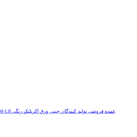
عمده فروشی تولید کنندگان چینی ورق اکریلیک رنگی 1.8-30 میلی متری برای تابلوی تابلوهای فضای باز