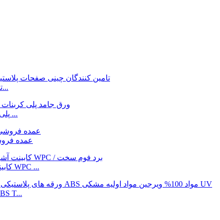
تامین کنندگان چینی عمده فروشی آلومینیوم با کیفیت بالا...
Gokai ارزان قیمت عمده فروشی 1-30mm PC / پلی کربنات ...
ورق آفتابگیر 2-20 میلی متری PC/پلی کربنات ai
کابینت آشپزخانه 20 میلی متری پی وی سی فوم صلب / فوم WPC ...
مواد 100% ویرجین مشکی Uv دارای