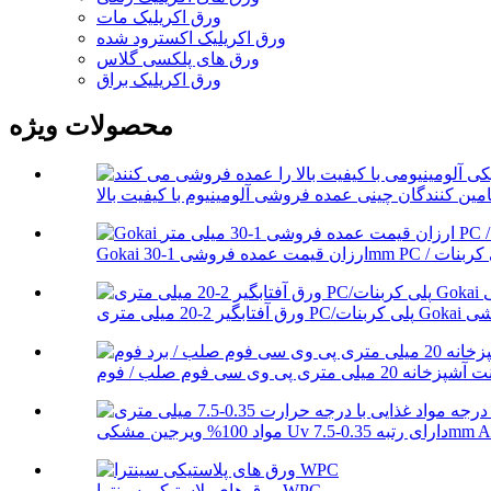
ورق اکریلیک مات
ورق اکریلیک اکسترود شده
ورق های پلکسی گلاس
ورق اکریلیک براق
محصولات ویژه
Gok عمده فروشی
 رتبه 0.35-7.5mm ABS T...
ورق های پلاستیکی سینترا WPC