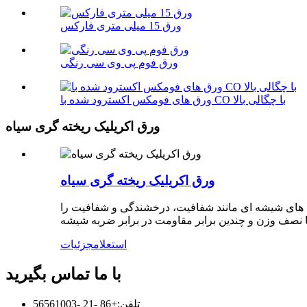
ورق 15 میلی متری فارکس
ورق فوم پی وی سی رنگی
ورق های فومکس اکسترود شده با CO با چگالی بالا
ورق اکریلیک ریخته گری سیاه
ورق اکریلیک ریخته گری سیاه
ی های شیشه ای مانند شفافیت، درخشندگی و شفافیت را
استعلام
جزئیات
با ما تماس بگیرید
تلفن:
+86 -21 -56561003