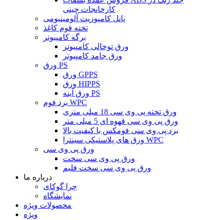
کارخانجات چینی
پانل کامپوزیت آلومینیومی
تخته فوم کاغذ
برگه کامپیوتر
ورق توخالی کامپیوتر
ورق جامد کامپیوتر
ورق PS
ورق GPPS
ورق HIPPS
ورق آینه PS
برد فوم WPC
ورق تخته پی وی سی 18 میلی متری
ورق پی وی سی قهوه ای 5 میلی متر
برد پی وی سی فومکس با کیفیت بالا
ورق های پلاستیکی سینترا WPC
ورق پی وی سی
ورق پی وی سی سخت
ورق پی وی سی سخت فلیم
درباره ما
چرا گوکای
نمایشگاه
محصولات ویژه
ویژه