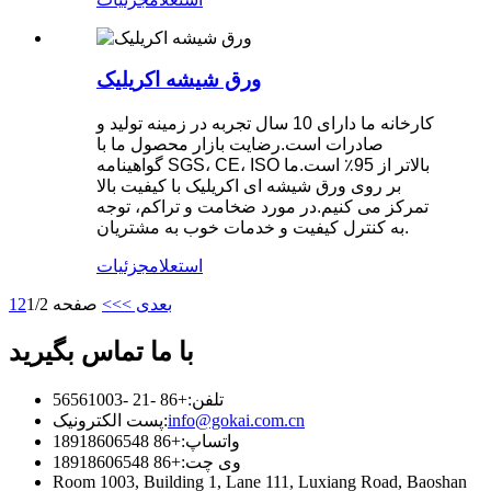
ورق شیشه اکریلیک
کارخانه ما دارای 10 سال تجربه در زمینه تولید و
صادرات است.رضایت بازار محصول ما با
گواهینامه SGS، CE، ISO بالاتر از 95٪ است.ما
بر روی ورق شیشه ای اکریلیک با کیفیت بالا
تمرکز می کنیم.در مورد ضخامت و تراکم، توجه
به کنترل کیفیت و خدمات خوب به مشتریان.
استعلام
جزئیات
بعدی >
>>
صفحه 1/2
2
1
با ما تماس بگیرید
تلفن:
+86 -21 -56561003
info@gokai.com.cn
پست الکترونیک:
واتساپ:
+86 18918606548
وی چت:
+86 18918606548
Room 1003, Building 1, Lane 111, Luxiang Road, Baoshan