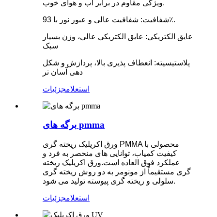
ویژگی مقاوم در برابر آب و هوای خوب.
شفافیت: شفافیت عالی و عبور نور با 93٪.
عایق الکتریکی: عایق الکتریکی عالی، وزن بسیار
سبک
پلاستیسیته: انعطاف پذیری بالا، پردازش و شکل
دهی آسان تر
استعلام
جزئیات
برگه های pmma
ورق اکریلیک ریخته گری PMMA محصولی با
کیفیت کمیاب، توانایی های منحصر به فرد و
عملکرد فوق العاده است.ورق اکریلیک ریخته
گری مستقیماً از مونومر به دو روش ریخته گری
سلولی و ریخته گری پیوسته تولید می شود.
استعلام
جزئیات