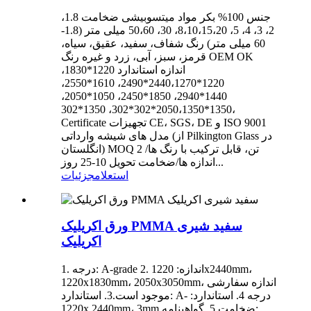
جنس 100% بکر مواد میتسوبیشی ضخامت 1.8،
2، 3، 4، 5، 8،10،15،20، 30، 50،60 میلی متر (1.8-
60 میلی متر) رنگ شفاف، سفید، عقیق، سیاه،
قرمز، سبز، آبی، زرد و غیره رنگ OEM OK
اندازه استاندارد 1220*1830،
1220*2440،1270*2490، 1610*2550،
1440*2940، 1850*2450، 1050*2050،
1350*2050،1350*302*302، 1350*302،
Certificate تجهیزات CE، SGS، DE و ISO 9001
مدل های شیشه وارداتی (از Pilkington Glass در
انگلستان) MOQ 2 تن، قابل ترکیب با رنگ ها/
اندازه ها/ضخامت تحویل 10-25 روز...
استعلام
جزئیات
ورق اکریلیک PMMA سفید شیری
اکریلیک
1. درجه: A-grade 2. اندازه: 1220x2440mm،
1220x1830mm، 2050x3050mm، اندازه سفارشی
موجود است.3. استاندارد: A- درجه 4. استاندارد:
1220x 2440mm، 3mm ضخامت 5. گواهینامه: