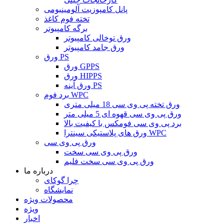
پانل کامپوزیت آلومینیومی
تخته فوم کاغذ
برگه کامپیوتر
ورق توخالی کامپیوتر
ورق جامد کامپیوتر
ورق PS
ورق GPPS
ورق HIPPS
ورق آینه PS
برد فوم WPC
ورق تخته پی وی سی 18 میلی متری
ورق پی وی سی قهوه ای 5 میلی متر
برد پی وی سی فومکس با کیفیت بالا
ورق های پلاستیکی سینترا WPC
ورق پی وی سی
ورق پی وی سی سخت
ورق پی وی سی سخت فلیم
درباره ما
چرا گوکای
نمایشگاه
محصولات ویژه
ویژه
اخبار