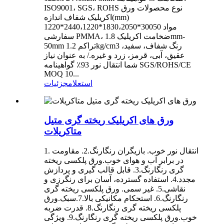
ISO9001، SGS، ROHS نوع محصولات ورق
اکریلیک شفاف اندازه(mm)
1220*2440،1220*1830،2050*30050 مواد
سفارشی PMMA، ضخامت اکریلیک 1.8mm-
50mm تراکم 1.2kg/cm3 رنگ شفاف، سفید،
عقیق، آبی، قرمز، زرد و غیره./ به عنوان نیاز
شما انتقال نور 93٪ گواهینامه SGS/ROHS/CE
MOQ 10...
استعلام
جزئیات
ورق های اکریلیک ریخته گری متیل
متاکریلات
1. انتقال نور خوب. بازیگران رنگارنگ.2. مقاومت
در برابر آب و هوای خوب.ورق پلکسی ریخته
گری رنگارنگ.3. قابل قالب گیری و پردازش
مجدد.4. استفاده گسترده، آسان برای رنگرزی و
نقاشی.5. غیر سمی. ورق پلکسی ریخته گری
رنگارنگ.6. استحکام مکانیکی بالا.7.سبک.ورق
پلکسی ریخته گری رنگارنگ.8. قدرت ضربه
خوب.ورق پلکسی ریخته گری رنگارنگ.9. ویژگی