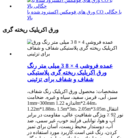
ورق های فومکس اکسترود شده با CO با چگالی
بالا
ورق اکریلیک ریخته گری
عمده فروشی 4 × 8 3 میلی متر رنگ
ورق اکریلیک ریخته گری پلاستیکی
شفاف و شفاف برای تزئینی
مشخصات: محصول ورق اکریلیک رنگ شفاف،
سبز، آبی، قرمز، سفید، سیاه و غیره. ضخامت
1mm~300mm اندازه 1.22m*2.44m،
1.22m*1.88m، 1.5m*3m، 2.05m*3.05m انتقال
نور 92 ٪ ویژگی شفافیت عالی، مقاومت در برابر
آب و هوا، توانایی فرآیند خوب، غیر سمی، ضد
آب، دوستدار محیط زیست، آسان برای تمیز
کردن، رنگ غنی است.کاربرد مورد استفاده در