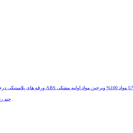
یی با درجه حرارت 0.35-7.5 میلی متری ABS مواد 100% ویرجین مواد اولیه مشکی UV
فروش عمده 