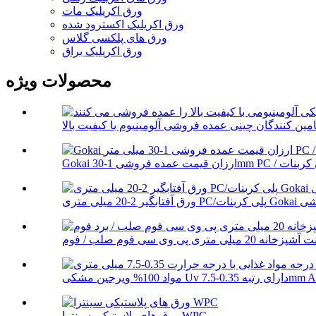
ورق اکریلیک مات
ورق اکریلیک اکسترود شده
ورق های پلکسی گلاس
ورق اکریلیک براق
محصولات ویژه
Gok عمده فروشی
 رتبه 0.35-7.5mm ABS T...
ورق های پلاستیکی سینترا WPC