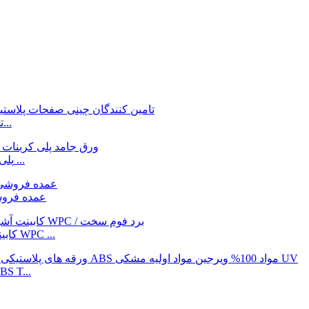
تامین کنندگان چینی عمده فروشی آلومینیوم با کیفیت بالا...
Gokai ارزان قیمت عمده فروشی 1-30mm PC / پلی کربنات ...
ورق آفتابگیر 2-20 میلی متری PC/پلی کربنات ai
کابینت آشپزخانه 20 میلی متری پی وی سی فوم صلب / فوم WPC ...
مواد 100% ویرجین مشکی Uv دارای