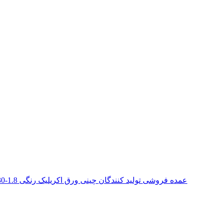
عمده فروشی تولید کنندگان چینی ورق اکریلیک رنگی 1.8-30 میلی متری برای تابلوی تابلوهای فضای باز