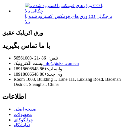
ورق های فومکس اکسترود شده با CO با چگالی
بالا
ورق اکریلیک عقیق
با ما تماس بگیرید
تلفن:
+86 -21 -56561003
info@gokai.com.cn
پست الکترونیک:
واتساپ:
+86 18918606548
وی چت:
+86 18918606548
Room 1003, Building 1, Lane 111, Luxiang Road, Baoshan
District, Shanghai, China
اطلاعات
صفحه اصلی
محصولات
چرا گوکای
نمایشگاه