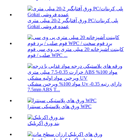
ورق آفتابگیر 2-20 میلی متری PC/پلی کربنات
Gokai عمده فروشی
کابینت آشپزخانه 20 میلی متری پی وی سی فوم
صلب / فوم WPC ...
مواد 100% ویرجین مشکی Uv دارای رتبه 0.35-
7.5mm ABS T...
ورق های پلاستیکی سینترا WPC
بند ورق اکریلیک