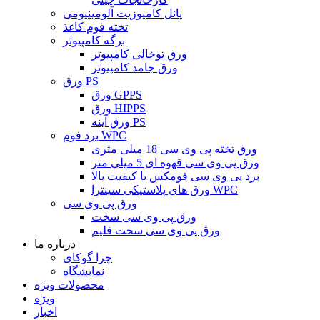
پانل کامپوزیت آلومینیومی
تخته فوم کاغذ
برگه کامپیوتر
ورق توخالی کامپیوتر
ورق جامد کامپیوتر
ورق PS
ورق GPPS
ورق HIPPS
ورق آینه PS
برد فوم WPC
ورق تخته پی وی سی 18 میلی متری
ورق پی وی سی قهوه ای 5 میلی متر
برد پی وی سی فومکس با کیفیت بالا
ورق های پلاستیکی سینترا WPC
ورق پی وی سی
ورق پی وی سی سخت
ورق پی وی سی سخت فلیم
درباره ما
چرا گوکای
نمایشگاه
محصولات ویژه
ویژه
اخبار