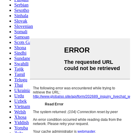
Serbian
Sesotho
Sinhala
Slovak
Slovenian
Somali
Samoan
Scots Gaelic
Shona
Sindhi
Sundanese
Swahili
Tajik
Tamil
Telugu
Thai
Ukrainian
Urdu
Uzbek
Vietnamese
Welsh
Xhosa
Yiddish
Yoruba