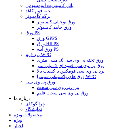
پانل کامپوزیت آلومینیومی
تخته فوم کاغذ
برگه کامپیوتر
ورق توخالی کامپیوتر
ورق جامد کامپیوتر
ورق PS
ورق GPPS
ورق HIPPS
ورق آینه PS
برد فوم WPC
ورق تخته پی وی سی 18 میلی متری
ورق پی وی سی قهوه ای 5 میلی متر
برد پی وی سی فومکس با کیفیت بالا
ورق های پلاستیکی سینترا WPC
ورق پی وی سی
ورق پی وی سی سخت
ورق پی وی سی سخت فلیم
درباره ما
چرا گوکای
نمایشگاه
محصولات ویژه
ویژه
اخبار