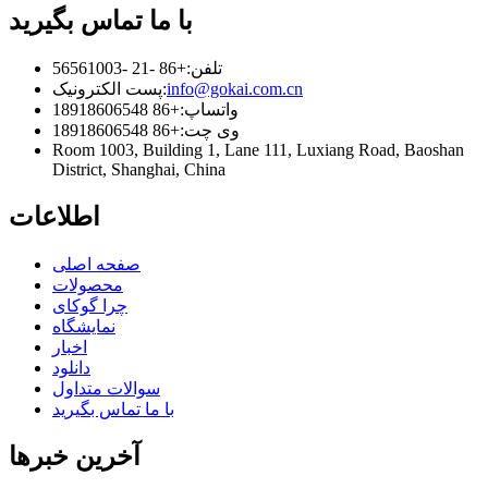
با ما تماس بگیرید
تلفن:
+86 -21 -56561003
info@gokai.com.cn
پست الکترونیک:
واتساپ:
+86 18918606548
وی چت:
+86 18918606548
Room 1003, Building 1, Lane 111, Luxiang Road, Baoshan
District, Shanghai, China
اطلاعات
صفحه اصلی
محصولات
چرا گوکای
نمایشگاه
اخبار
دانلود
سوالات متداول
با ما تماس بگیرید
آخرین خبرها